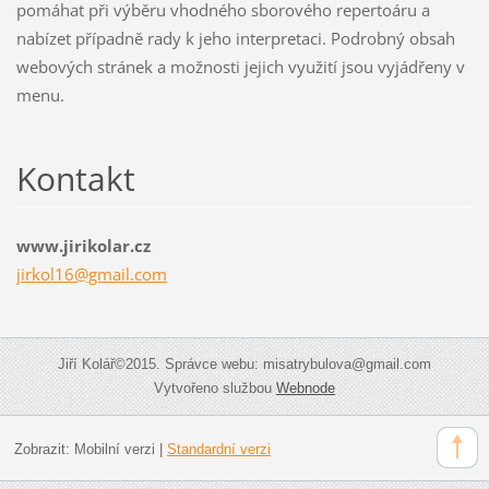
pomáhat při výběru vhodného sborového repertoáru a
nabízet případně rady k jeho interpretaci. Podrobný obsah
webových stránek a možnosti jejich využití jsou vyjádřeny v
menu.
Kontakt
www.jirikolar.cz
jirkol16
@gmail.c
om
Jiří Kolář©2015. Správce webu: misatrybulova@gmail.com
Vytvořeno službou
Webnode
Zobrazit:
Mobilní verzi
|
Standardní verzi