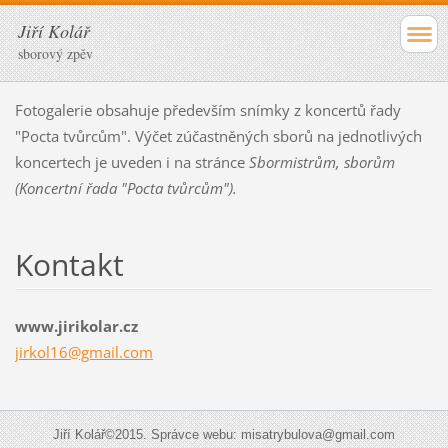
Jiří Kolář
sborový zpěv
Fotogalerie obsahuje především snímky z koncertů řady
"Pocta tvůrcům". Výčet zúčastněných sborů na jednotlivých
koncertech je uveden i na stránce
Sbormistrům, sborům
(Koncertní řada "Pocta tvůrcům").
Kontakt
www.jirikolar.cz
jirkol16
@gmail.c
om
Jiří Kolář©2015. Správce webu: misatrybulova@gmail.com