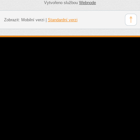
Vytvořeno službou
Webnode
Zobrazit:
Mobilní verzi
|
Standardní verzi