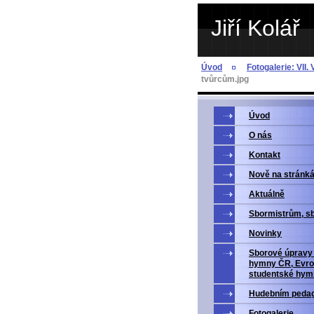
Jiří Kolář
Úvod
Fotogalerie: VII.
tvůrcům.jpg
Úvod
O nás
Kontakt
Nově na stránk
Aktuálně
Sbormistrům, s
Novinky
Sborové úpravy 
hymny ČR, Evro
studentské hym
Hudebním peda
Fotogalerie