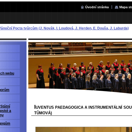
Úvodní stránka
Mapa st
 Vánoční Pocta tvůrcům (J. Novák, I. Loudová, J. Herden, E. Douša, J. Laburda)
ách webu
borům
I
Státní
UVENTUS PAEDAGOGICA A INSTRUMENTÁLNÍ SOU
pské a
TŮMOVÁ)
ny
gogům