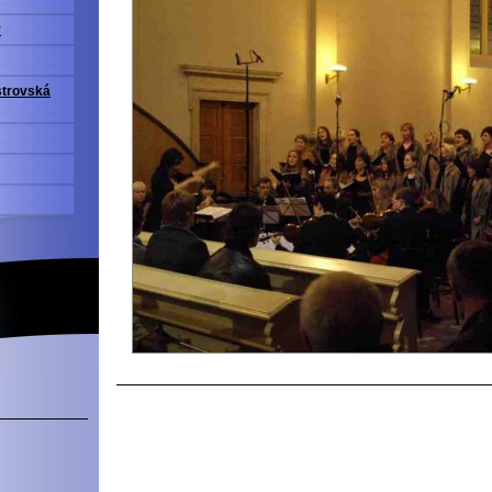
y
strovská