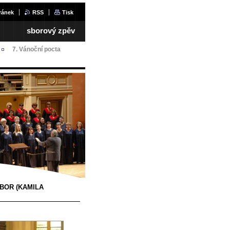
ránek
RSS
Tisk
sborový zpěv
7. Vánoční pocta
BOR (KAMILA