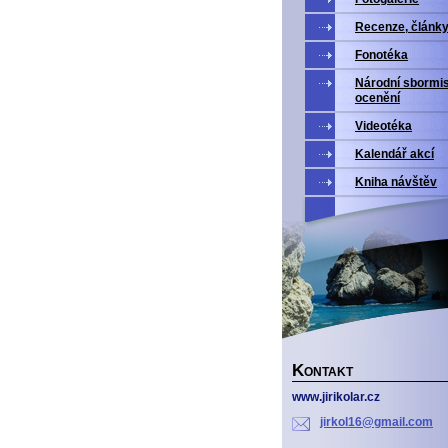
Recenze, článk
Fonotéka
Národní sbormi
ocenění
Videotéka
Kalendář akcí
Kniha návštěv
K
ONTAKT
www.jirikolar.cz
jirkol16
@gmail.c
om