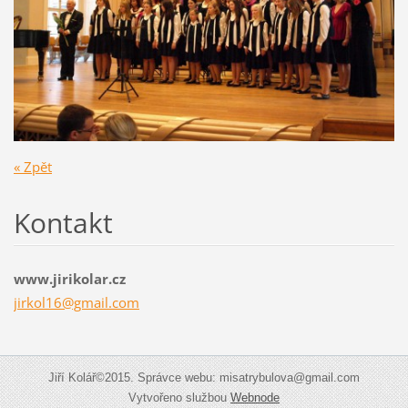
« Zpět
Kontakt
www.jirikolar.cz
jirkol16
@gmail.c
om
Jiří Kolář©2015. Správce webu: misatrybulova@gmail.com
Vytvořeno službou
Webnode