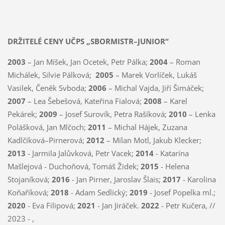
DRŽITELÉ CENY UČPS „SBORMISTR–JUNIOR“
2003
– Jan Míšek, Jan Ocetek, Petr Pálka;
2004
– Roman
Michálek, Silvie Pálková;
2005
– Marek Vorlíček, Lukáš
Vasilek, Čeněk Svboda;
2006
– Michal Vajda, Jiří Šimáček;
2007
– Lea Šebešová, Kateřina Fialová;
2008
– Karel
Pekárek;
2009
– Josef Surovík, Petra Rašíková;
2010
– Lenka
Polášková, Jan Mlčoch;
2011
– Michal Hájek, Zuzana
Kadlčíková–Pirnerová;
2012
– Milan Motl, Jakub Klecker;
2013
- Jarmila Jalůvková, Petr Vacek;
2014
- Katarína
Mašlejová - Duchoňová, Tomáš Židek;
2015
- Helena
Stojaníková;
2016
- Jan Pirner, Jaroslav Šlais;
2017
- Karolina
Koňaříková;
2018
- Adam Sedlický;
2019
- Josef Popelka ml.;
2020
- Eva Filipová;
2021
- Jan Jiráček.
2022
- Petr Kučera, //
2023 - ,