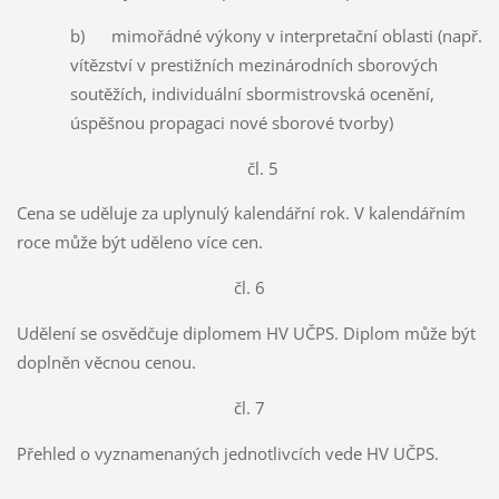
b) mimořádné výkony v interpretační oblasti (např.
vítězství v prestižních mezinárodních sborových
soutěžích, individuální sbormistrovská ocenění,
úspěšnou propagaci nové sborové tvorby)
čl. 5
Cena se uděluje za uplynulý kalendářní rok. V kalendářním
roce může být uděleno více cen.
čl. 6
Udělení se osvědčuje diplomem HV UČPS. Diplom může být
doplněn věcnou cenou.
čl. 7
Přehled o vyznamenaných jednotlivcích vede HV UČPS.