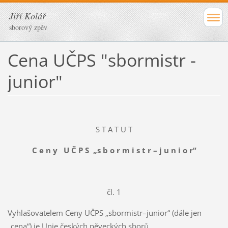
Jiří Kolář
sborový zpěv
Cena UČPS "sbormistr -
junior"
S T A T U T
C e n y U Č P S „s b o r m i s t r – j u n i o r“
čl. 1
Vyhlašovatelem Ceny UČPS „sbormistr–junior“ (dále jen
„cena“) je Unie českých pěveckých sborů.