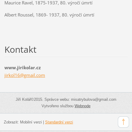
Maurice Ravel, 1875-1937, 80. výročí úmrtí
Albert Roussel, 1869- 1937, 80. výročí úmrtí
Kontakt
www.jirikolar.cz
jirkol16
@gmail.c
om
Jiří Kolář©2015. Správce webu: misatrybulova@gmail.com
Vytvořeno službou
Webnode
Zobrazit:
Mobilní verzi
|
Standardní verzi